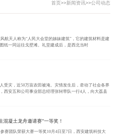
首页
>>
新闻资讯
>>
公司动态
！
被东风航天人称为“人民大会堂的姊妹建筑”，它的建筑材料是建
图纸一同运往戈壁滩。礼堂建成后，是西北当时
人受灾，近50万亩农田被淹。灾情发生后，牵动了社会各界
日，西安五和公司事业部总经理张轲带队一行4人，向大荔县
学生混凝土龙舟邀请赛”一等奖！
参赛团队荣获大赛一等奖10月4日至7日，西安建筑科技大