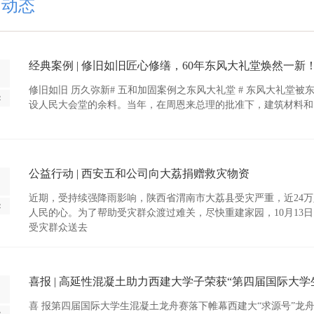
司动态
经典案例 | 修旧如旧匠心修缮，60年东风大礼堂焕然一新
修旧如旧 历久弥新# 五和加固案例之东风大礼堂 # 东风大礼堂
2
设人民大会堂的余料。当年，在周恩来总理的批准下，建筑材料和
公益行动 | 西安五和公司向大荔捐赠救灾物资
近期，受持续强降雨影响，陕西省渭南市大荔县受灾严重，近24万
2
人民的心。为了帮助受灾群众渡过难关，尽快重建家园，10月13
受灾群众送去
喜报 | 高延性混凝土助力西建大学子荣获“第四届国际大
喜 报第四届国际大学生混凝土龙舟赛落下帷幕西建大“求源号”龙舟
2